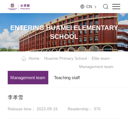
CN
ENTERING HUAMEI ELEMENTARY
SCHOOL
Home
Huamei Primary School
Elite team
Management team
Management team
Teaching staff
李孝雪
Release time： 2022-09-15
Readership：
375