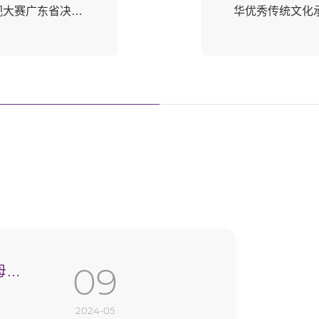
视大赛广东省决赛
华优秀传统文化承
实验基地。
际化的课程融创
双语教学作为媒
究性学习、合作
创变世界的终身
09
母亲
2024-05