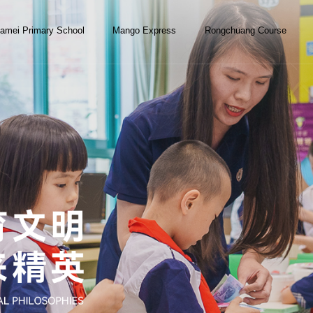
amei Primary School
Mango Express
Rongchuang Course