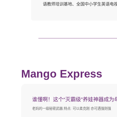
语教师培训基地、全国中小学生英语电
主办学校，也是邱耀德教授英语教学法
Mango Express
谁懂啊！这个“灭霸级”养娃神器成为
节首选！
老妈的一级秘密武器,特点: 可以柔克刚 亦可遇强则强