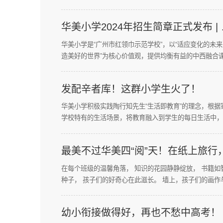
华美小学2024年招生简章正式发布 | 
我一起创变世界！
华美小学是“广州市红领巾示范学校”，以“适应变化的未
造美好的世界”为核心价值观，提供均衡有益的中西融合
培养“知根、行远、乐美” 的国际小公民。
发配辛者库！这群小学生火了！
华美小学积极实践陶行知先生“生活即教育”的理念，根据
学校特有的生活场景，将教育融入到学生的每日生活中，
构建生活教育课程，让“一日三餐”、“一粥一饭”、“晨起晚
“浆洗叠被”成为教育资源，营造温馨有爱的家园文化。
最美不过华美四“阅”天！在纸上旅行
过千年的诗行
在每个班级的温馨角落， 知识的花园静静绽放， 书籍如智慧的
种子， 孩子们的好奇心在此滋长。 墙上，孩子们的画作与诗句
交相辉映， 每一笔，每一色， 都是对美好世界的向往。
幼小衔接做得好，再也不愁中高考！