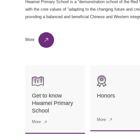
Hwamei Primary School is a “demonstration school of the Red 
with the core values of “adapting to the changing future and crea
providing a balanced and beneficial Chinese and Western integr
cultivating “rooted, far-reaching, and beautiful” international littl
More
Get to know
Honors
Hwamei Primary
School
More
More