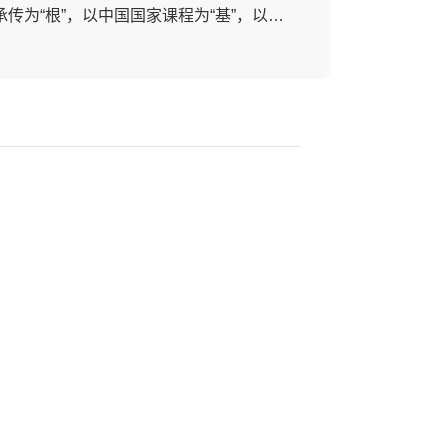
传为“根”，以中国国家课程为“基”，以国
为“枝干”，借鉴国际优质教育资源，中英
介，通过PBL项目学习、体验式学习、探
性学习与实践性学习方式让华美学子成为
学习者。