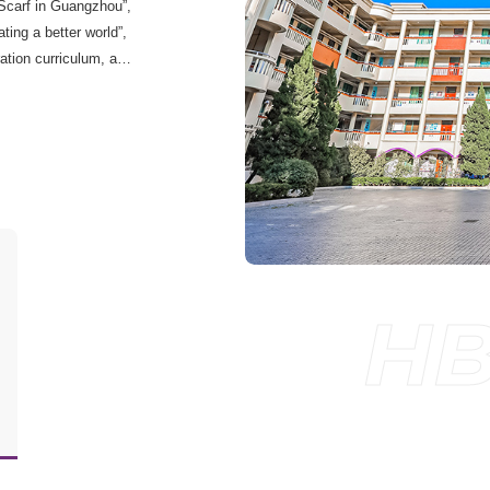
Scarf in Guangzhou”,
ting a better world”,
ation curriculum, and
e citizens.
HB