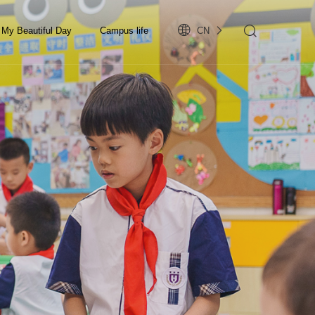
My Beautiful Day
Campus life
CN