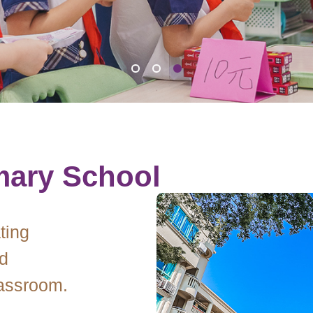
mary School
ting
d
lassroom.