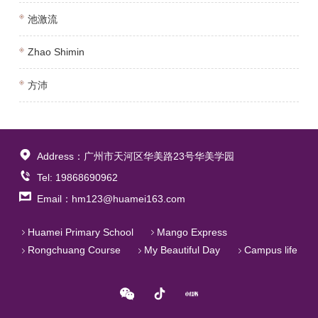
池激流
Zhao Shimin
方沛
Address：广州市天河区华美路23号华美学园
Tel: 19868690962
Email：hm123@huamei163.com
Huamei Primary School
Mango Express
Rongchuang Course
My Beautiful Day
Campus life