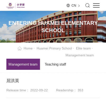
CN
ENTERING HUAMEI ELEMENTARY
SCHOOL
Home
Huamei Primary School
Elite team
Management team
Management team
Teaching staff
屈洪英
Release time： 2022-09-22
Readership：
353