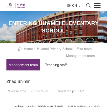
CN
ENTERING HUAMEI ELEMENTARY
SCHOOL
Home
Huamei Primary School
Elite team
Management team
Management team
Teaching staff
Zhao Shimin
Release time： 2022-09-28
Readership：
562