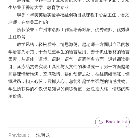
赵诗敏，本科毕业于北京师范大学，汉语言文学专业；研究
生毕业于香港大学，教育学专业
职务：华美英语实验学校融创项目及课程中心副主任，语文
老师，在华美工作6年
所获荣誉：广州市名师工作室培养对象、优秀教师、优秀班
主任称号
教学风格：轻松质朴、情思激荡。赵老师一方面以自己的教
学语言为示范，十分注重学生的语言运用、善于抓住教材的语言
因素，从语体、语境、语脉、语气、语调等多方面，通过诵读指
引、涵泳品赏去实现工具性与人文性的和谐统一；另一方面赵老
师讲课情绪饱满，充满激情。讲到动情之处，往往情绪高涨，慷
慨激昂，扣人心弦，震撼人心，总能引起学生强烈的情感共鸣。
学生所获得的不仅仅是知识的训练价值，还包括人格、情感的陶
冶价值。
Back to list
Previous：
沈明龙