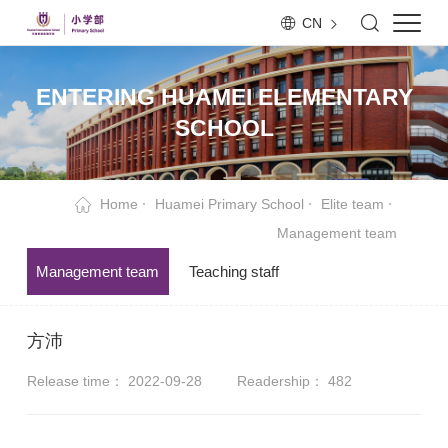
CN
ENTERING HUAMEI ELEMENTARY
SCHOOL
Home
Huamei Primary School
Elite team
Management team
Management team
Teaching staff
方沛
Release time： 2022-09-28
Readership：
482