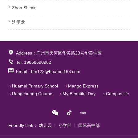
Zhao Shimin
沈明龙
Address：广州市天河区华美路23号华美学园
Tel: 19868690962
Email：hm123@huamei163.com
Huamei Primary School
Mango Express
Rongchuang Course
My Beautiful Day
Campus life
Friendly Link：
幼儿园
小学部
国际高中部