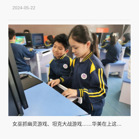
校，将其培育和创建成教育国际化窗口学校，广州市教育局
2024-05-22
印发《广州市创建教育国际化窗口学校的实施方案（试
行）》。 华美学校喜提广州市首批教育国际化窗口学校荣
誉！
女巫抓幽灵游戏、坦克大战游戏……华美在上这些
课？！