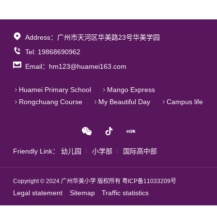
Address：广州市天河区华美路23号华美学园
Tel: 19868690962
Email：hm123@huamei163.com
Huamei Primary School
Mango Express
Rongchuang Course
My Beautiful Day
Campus life
Friendly Link：
幼儿园
小学部
国际高中部
Copyright © 2024 广州华美小学 版权所有
粤ICP备11033209号
Legal statement
Sitemap
Traffic statistics