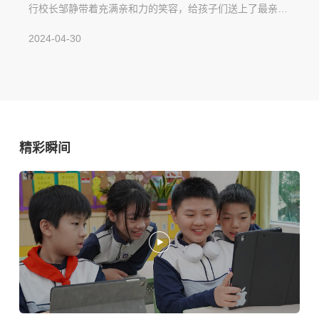
行校长邹静带着充满亲和力的笑容，给孩子们送上了最亲切
的问候和最诚挚的祝福，也为家长们带来了信心。在这一声
2024-04-30
声殷切的期盼中，家长和孩子们对学校生活的无限向往油然
而生，那一颗名叫”希望”的种子已深深埋下，将在华美的沃
土中生根发芽。
精彩瞬间