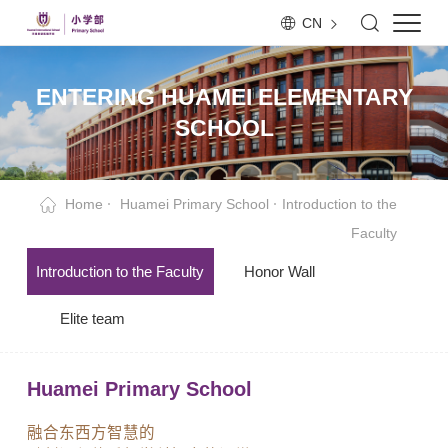
CN
ENTERING HUAMEI ELEMENTARY
SCHOOL
Home
Huamei Primary School
Introduction to the
Faculty
Introduction to the Faculty
Honor Wall
Elite team
Huamei Primary School
融合东西方智慧的