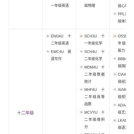
一年级英语
级物理
级心理学
PPL30
级体育
ENG4U 十
SCH3U 十
OSSLC4
二年级英语
一年级化学
年级英
能力
EWC4U 英
SCH4U 十
语写作
二年级化学
BBB4M
级国际商
MDM4U 十
二年级数据
CIA4U
统计
级经济分
MHF4U 十
AVI4M
二年级高等
级视觉艺
函数
ADA4M
MCVYU 十
级艺术
十二年级
二年级微积
LKADU
分
级语言