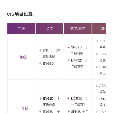
CIS项目设置
年级
英文
数学/科学
其他科
ADA 20
戏剧
SNC2D 十
ESL DO
年级科学
BTT20
ESL课程
十年级
信息技术
MPM2D 十
ENGED
年级数学
CHV20/G
公民学
ADA3M
级戏剧
ENG2D 十
MCR3U 十
AVI3M
年级英语
一年级数字
级视觉艺
十一年级
ENG3U 十
SPH2U 十年
HSP3U