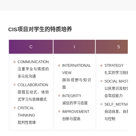
CIS项目对学生的特质培养
C
I
S
COMMUNICATION
INTERNATIONAL
STRATEGY
注重学业与情感的
VIEW
扎实的学习技能
多元化沟通
国际视野与知识
SOCIAL MASTER
COLLABORATION
面
公民意识及较强的
提倡互动式、体验
INTEGRITY
会驾驭能力
式学习与思维模式
诚信的学习态度
SELF_MOTIVATIO
CRITICAL
IMPROVEMENT
自动自发、自我约
THINKING
创新与提高
与控制
批判性思维