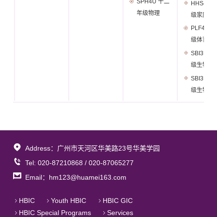
SPH4U 十二
HHS4U
年级物理
级家庭学
PLF4M
级体育
SBI3U
级生物
SBI3U
级生物
Address：广州市天河区华美路23号华美学园
Tel: 020-87210868 / 020-87065277
Email：hm123@huamei163.com
HBIC
Youth HBIC
HBIC GIC
HBIC Special Programs
Services