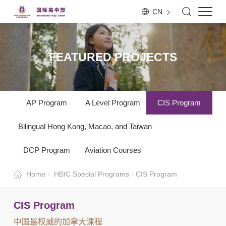
CN
FEATURED PROJECTS
AP Program
A Level Program
CIS Program
Bilingual Hong Kong, Macao, and Taiwan
DCP Program
Aviation Courses
Home
HBIC Special Programs
CIS Program
CIS Program
中国最权威的加拿大课程