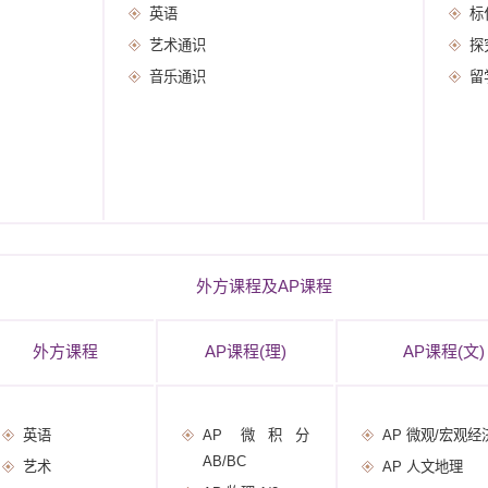
英语
标
艺术通识
探
音乐通识
留
外方课程及AP课程
外方课程
AP课程(理)
AP课程(文)
英语
AP 微积分
AP 微观/宏观经
AB/BC
艺术
AP 人文地理