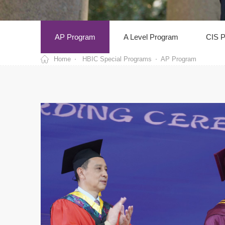
AP Program
A Level Program
CIS 
Home
HBIC Special Programs
AP Program