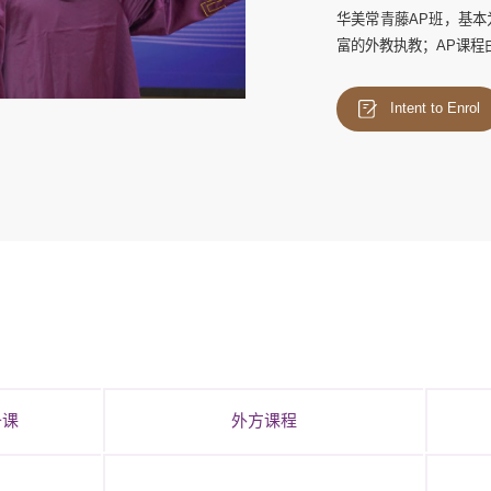
华美常青藤AP班
，基本
富的外教执教；AP课程
Intent to Enrol
备课
外方课程