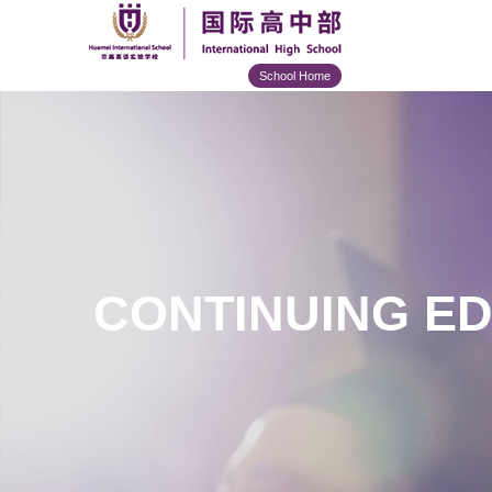
School Home
CONTINUING E