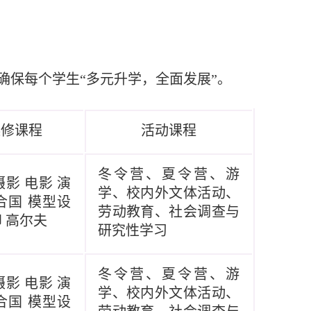
确保每个学生
“
多元升学
，全面发展
”
。
选修课程
活动课程
冬令营、夏令营、游
摄影
电影
演
学、校内外文体活动、
合国
模型设
劳动教育、社会调查与
印 高尔夫
研究性学习
冬令营、夏令营、游
摄影
电影
演
学、校内外文体活动、
合国
模型设