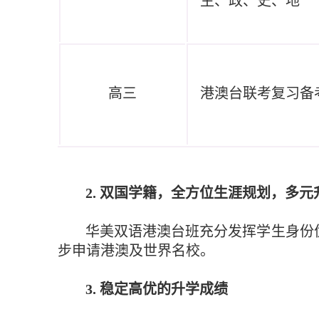
生、政、史、地
高三
港澳台联考复习备
2
.
双国学籍，
全方位生涯规划，多元
华美双语港澳台班
充分发挥学生身份
步申请港澳及世界名校。
3
.
稳定高优的
升学成绩