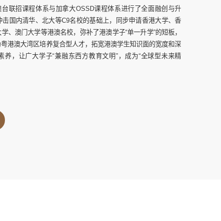
澳台联招课程体系与加拿大OSSD课程体系进行了全面融创与升
冲击国内清华、北大等C9名校的基础上，同步申请香港大学、香
学、澳门大学等港澳名校，弥补了港澳学子“单一升学”的短板，
为粤港澳大湾区培养复合型人才，拓宽港澳学生知识面的宽度和深
素养，让广大学子“兼融东西方教育文明”，成为“全球型未来精