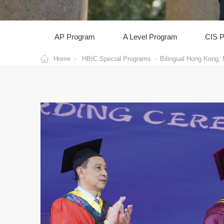
AP Program
A Level Program
CIS 
Home
HBIC Special Programs
Bilingual Hong Kong,