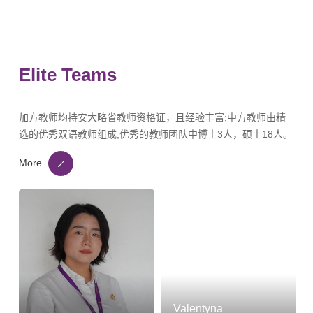
所学校的入学标准均非常严格。那么究竟
(University of Waterloo，简称UW)被誉为
内的护工是完全不同的概念。 第一，澳洲
这些学校在寻找什么样的学生呢?Tiangha
“加拿大的麻省理工学院”，以理工科著称，
护理是有相应的职业机构进行规范和注
先生告诉记者，当然是学习好、 独立精神
与附近的Kitchener、Guelph等城市一起，
册，政府进行监督的。 第二，澳洲的护理
强、有特长的学生。不过，学习成绩并非
因聚集了众多高科技企业而被称为加拿大
行业更加完善，从普通护理到心理健康，
Elite Teams
这些学校录取学生的唯一因素。学生是否
的“硅谷”。滑铁卢大学以高科技为依托，发
老年人，急症病人护理，病危护理，以及
具有独立精神及能否适应学校紧张而有压
展速度很快，现已成为加拿大知名的综合
儿童护理等数十种分类。 第三，护理资格
力的一年级新生生活也是他们考 量的重要
性学府，提供完备的健康学、艺术、工
等级更加明确，澳洲护理有多个等级，从
加方教师均持安大略省教师资格证，且经验丰富;中方教师由精
因素。高中老师的推荐信当然也很重要。
程、环境研究学、数学等诸多专业的本科
最低的执业护理到注册护士，以及更高的
选的优秀双语教师组成;优秀的教师团队中博士3人，硕士18人。
“GIA班大学录取的不是一个分数，而是
及研究生教育。校方与企业密切合作，这
Supervisor。 第四，取得注册护士资格的
一个完整的人。这里绝不是降低学业成绩
种建立在高科技与信息产业上的“新经济”模
More
人可以进入私立或公立医院就职，担任护
在评价学生中的重要性，而是说GIA班大学
式已使这一地区成为最具发展潜力的新兴
士职位。 设计、传媒专业 在澳洲，艺术
招生更看重的是一个学生的综合素质。”
地区之一。在加拿大最权威的教育杂志
专业已经发展的非常成熟。澳大利亚艺术
Tiangha先生认为：你申请大学的所有相关
Maclean杂志中根据22项指标综合计算得
教育个性鲜明，在创意艺术教育方面有着
因素必须让你申请的大学看到你的独特
出的排行榜中，滑铁卢大学在下列几项排
强大的实力。 近年来，澳大利亚艺术院校
性。这个独特性可以从你的背景中表现出
名第一，包括学生平均录取成绩、保持学
开设的专业越来越丰富，除了绘画、视觉
来，也可以从你的思维中表 现出来。如果
生率、学生所获奖励、终身职教授教学百
艺术、音乐演奏、舞蹈、戏剧表演、艺术
你认为你对你所申请的大学有所贡献，并
分比、校友支持及民调声誉。滑铁卢大学
制作、电影电视、艺术设计等传统艺术专
且你把这一点表现出来，那么,会有很大的
同时在综合大学的四个类别最具创新精
业外，还开发一些新兴专业，如多媒体与
机会得到青睐。 国外大学申请重视学生
Valentyna
神、明日领袖、综合声誉最好和最佳教学