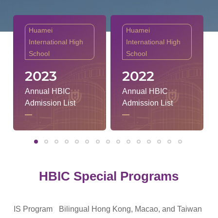
Huamei
Huamei
International High
International High
School
School
2023
2022
Annual HBIC
Annual HBIC
Admission List
Admission List
HBIC Special Programs
m
CIS Program
Bilingual Hong Kong, Macao, and Taiwan
DC