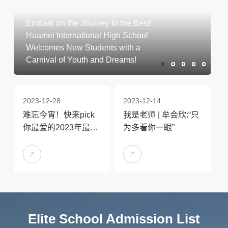
Embark on the Journey to the Best!
Huamei International High School
Welcomes New Students with a
Carnival of Youth and Dreams!
2023-12-28
2023-12-14
难忘今宵！快来pick
我是老师 | 牟会欣:“只
你最爱的2023年最闪
为多看你一眼”
亮的星！
Elite School Admission List