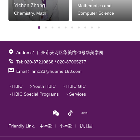
数码、时尚设计、建筑与工业设计、艺术
的活动经历，这已是学生、家长们都知道
Yichen Zhang
Mathematics and
质量获得总排名第一的荣誉。滑铁卢大学
经营与管理等，都是目前全球创意艺术界
的常识。Tiangha先生说，招生官关注的是
Chemistry, Math
Computer Science
的学生获得的国家奖励在全加大学中数量
最热门的领域。 各个专业领域都设有本科
在活动中能否看出这个学生是否具有领导
第一。申请要求：高中成绩85%以上，会
课程、研究生证书及文凭课程、硕士研究
能力，是否具有对社会的奉献精神等等哈
考及高考成绩优良，没有合格英语成绩的
类课程及博士课程等，选择面相当广。 新
佛欢迎的品质。Tiangha先生还打趣地说，
学生可以申请有条件录取。推荐滑铁卢大
通教育澳洲留学专家了解到澳洲设计传媒
如果姚明申请哈佛，哈佛是绝对欢迎的。
学的计算机和精算专业。 加拿大的普林斯
类课程是澳洲大学课程中最受欢迎的专业
◆不以出身论英雄 哈佛也好，其他的
顿—皇后大学 皇后大学在加拿大是极受尊
Address：广州市天河区华美路23号华美学园
之一，这些课程的设置上非常细致，入学
GIA班名校也好，这些学校都采取一种“只
重的大学，以优异的教学质量和多姿多彩
门槛也相对较高。尤其是关于设计作品的
Tel: 020-87210868 / 020-87065277
择优录取，不问家庭收入”的原则。这些学
的历史而闻名。皇后大学的教学质量在加
要求十分严格。 商科专业 赴澳大利亚留
Email：hm123@huamei163.com
校财力雄厚，自会填补不足的部分，许多
拿大无出其右者，一直受到各行各业的广
学的学生，有相当一部分把商科作为首选
贫穷人家的优 秀子弟因而受益。有钱人家
泛好评。学校规模不大，拥有加拿大一流
专业，这是因为有的学生本身对商科很感
HBIC
Youth HBIC
HBIC GIC
的子女，即使家中富甲一方，也不能因此
的商学院和医学院，没有工学院但有应用
兴趣，有的是看准了未来中国市场对商科
HBIC Special Programs
Services
而被录取。正是这样严格的录取原则，保
科学学院。理工科中的工程物理专业为加
人才的海量需求，有的则是冲着商科类专
证了这些名校几百年长盛不衰。由于其悠
拿大第一，该专业在北美也仅次于
业(如会计)有利移民，再加上文理科学生均
久的历史和所 培养出的精英人才，常春藤
Princeton和Cornell而排名第三。她的人文
可报读商科，种种原因使得报读商科的中
盟校是全世界接受捐款最多的大学。所有8
艺术，教育学，法律等都是非常有名。皇
国学生为数众多。 其实，商科涵盖面广，
所学校收到的捐款总值都超过10亿美元，
Friendly Link：
中学部
小学部
幼儿园
后大学在学术上一直保持着很高的水准，
涉及经济学，管理学及营销学等领域，包
而除了布朗大学之外其他7所学校都收到几
与University of Toronto和McGillUniversity
括了会计、金融、经济、市场营销、工商
十亿美 元捐款。其中哈佛大学的捐款总额