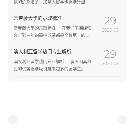
数的逐渐增多，加拿大留学也逐渐升温，
下面给大家介绍一下世界500强偏爱的8所
29
名校，希望能够为您的申请提供帮助！ 加
常春藤大学的录取标准
拿大的常春藤—多伦多大学 与加拿大其
常春藤大学的录取标准 在我们周围经常
2020-05
他历史悠久的名校多受教会控制一样，早
会听到三年的高中成绩都是全校第一的学
期的多伦多大学是由英格兰教会控制。经
生没有被申请的大学录取;也听到过SAT考
过一百多年的发展，在加拿大多伦多大学
29
试满分的学生被GIA班的顶尖大学拒之门
澳大利亚留学热门专业解析
已经是”如果我称第二，无人敢称第一”。多
外。在GIA班大学的录取过程中，有些人认
伦多大学的专业从航天技术到动物园学无
澳大利亚留学热门专业解析 澳洲因其移
2020-05
为学业成绩最重要，有些人则认为课外活
所不包，而且样样堪称一流。荣获诺贝尔
民的优势逐渐吸引越来越多的留学生。但
动需要突出。 那么究竟哪些因素是常春
奖的教授人数也是加拿大最多的。只有一
是想要留学澳洲的学生在选择专业时遇到
藤大学的录取标准呢?GIA班的顶尖大学究
个可忽略不计的小憾事是多伦多大学虽然
了问题，该选择哪些专业将来好就业呢？
竟录取什么样的学生呢?GIA班大学的招生
在各个领域都名列前茅，但可称加拿大最
下面是我们为大家总结的热门专业，供大
录取委员会究竟是考虑哪些因素来决定一
好的却不太多。不过综合起来多伦多大学
家参考。 护理专业 澳大利亚由于老龄化
个学生的命运呢?哈佛大学现任的招生官、
却是无人能比，是当之无愧的第一。申请
问题日趋严重，对医生、护理人才的需求
哈佛大学录取工作的重要参与者
要求：高中成绩85%以上，高考成绩优
日益增大。在澳洲，护理专业与教师、工
MannyTiangha先生一行详细揭秘GIA班留
秀，雅思6.5 或托福100， 如果没有合格的
程师一样，目前均位列澳洲紧缺专业名单
学名校的申请。 ◆更欢迎具备领袖气质的
雅思成绩，可以申请预科+专业课双录。
之中，是具有移民优势的专业。尤其是护
学生 不仅仅是哈佛，常春藤联盟学校每
电脑工业的宠儿—滑铁卢大学 滑铁卢大学
理人才，需求量极大。 澳洲的护理和国