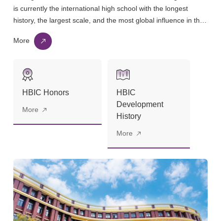
is currently the international high school with the longest
history, the largest scale, and the most global influence in the
Guangzhou area. It is also the only school visited by Canadian
More
Prime Minister Stephen Harper during his 2012 visit to China.
The school is co-managed by Chinese and Canadian
principals, and it has introduced an advanced international
curriculum system and management model.
HBIC Honors
HBIC
Development
More
History
More