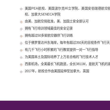
美国PEA航校、美国波尔克州立学院、美国安伯瑞德航空航
校、加拿大SENECA学院
由美、加航空局批准，美、加国土安全部认可
拥有飞行培训领域最佳的安全记录
拥有超过50多架航空器供飞行训练
位于佛罗里达州东海岸，每年有超过350天的目视条件飞行天
有几千飞行小时积累的飞行教官提供一对一飞行指导
为美国本土及国际培养了上万名合格的飞行技术人才
西索机场，全美最长飞机跑道，全长3811M，是航天飞机的
2017年，航校合作由美国延伸至加拿大、英国