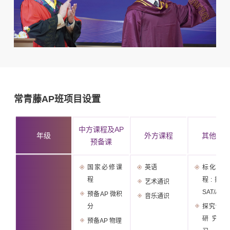
常青藤AP班项目设置
中方课程及AP
年级
外方课程
其他课
预备课
国家必修课
英语
标化提
程
程:托
艺术通识
SAT/ACT
预备AP 微积
音乐通识
分
探究性课
研究性
预备AP 物理