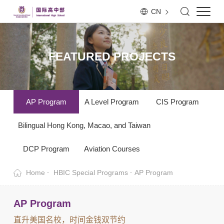
CN
FEATURED PROJECTS
AP Program
A Level Program
CIS Program
Bilingual Hong Kong, Macao, and Taiwan
DCP Program
Aviation Courses
Home
HBIC Special Programs
AP Program
AP Program
直升美国名校，时间金钱双节约