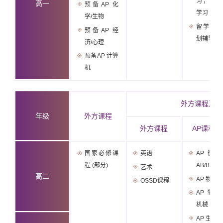
习，项
高一
预备AP 化
学习
学/生物
留学生
预备AP 经
划辅导
济/心理
预备AP 计算
机
外方课程及A
年级
外方课程
外方课程
AP课程(理
国家必修课
英语
AP 微
程 (部分)
AB/BC
艺术
高二
AP 物理 1
OSSD课程
AP 物理
机械
AP 生物