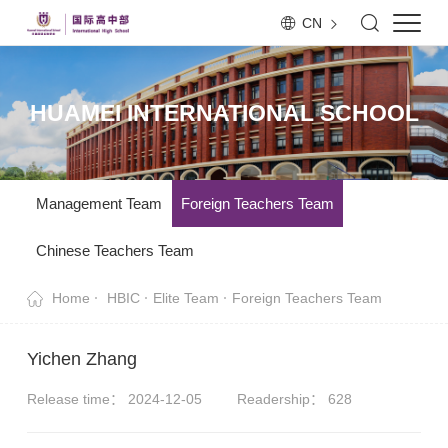
CN
HUAMEI INTERNATIONAL SCHOOL
Management Team
Foreign Teachers Team
Chinese Teachers Team
Home
HBIC
Elite Team
Foreign Teachers Team
Yichen Zhang
Release time： 2024-12-05
Readership：
628