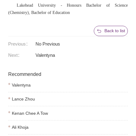
Lakehead University - Honours Bachelor of Science
(Chemistry), Bachelor of Education
Back to list
Previous：
No Previous
Next：
Valentyna
Recommended
Valentyna
Lance Zhou
Kenan Chee A Tow
Ali Khoja