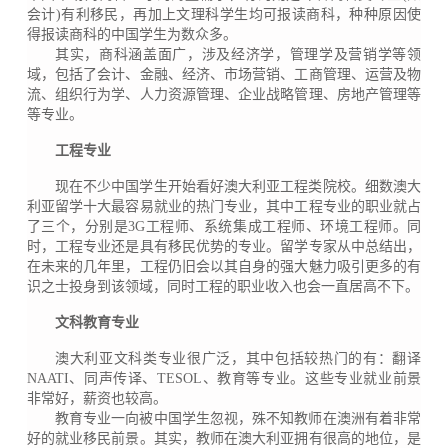
会计)有利移民，再加上文理科学生均可报读商科，种种原因使
得报读商科的中国学生为数众多。
其实，商科涵盖面广，涉及经济学，管理学及营销学等领
域，包括了会计、金融、经济、市场营销、工商管理、运营及物
流、组织行为学、人力资源管理、企业战略管理、房地产管理等
等专业。
工程专业
现在不少中国学生开始看好澳大利亚工程类院校。细数澳大
利亚留学十大最容易就业的热门专业，其中工程专业的职业就占
了三个，分别是3G工程师、系统集成工程师、环境工程师。同
时，工程专业还是具有移民优势的专业。留学专家从中总结出，
在未来的几年里，工程仍旧会以其自身的强大魅力吸引更多的有
识之士投身到该领域，同时工程的职业收入也会一直居高不下。
文科教育专业
澳大利亚文科类专业很广泛，其中包括较热门的有：翻译
NAATI、同声传译、TESOL、教育等专业。这些专业就业前景
非常好，薪资也较高。
教育专业一向被中国学生忽视，殊不知教师在澳洲有着非常
好的就业移民前景。其实，教师在澳大利亚拥有很高的地位，是