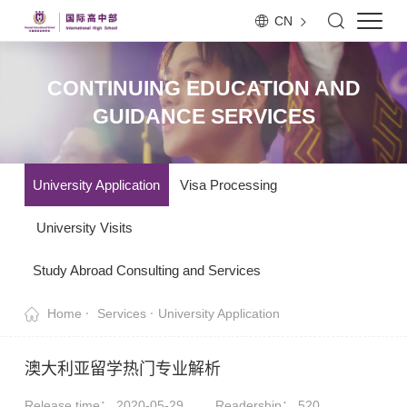
CN
CONTINUING EDUCATION AND
GUIDANCE SERVICES
University Application
Visa Processing
University Visits
Study Abroad Consulting and Services
Home
Services
University Application
澳大利亚留学热门专业解析
Release time： 2020-05-29
Readership：
520