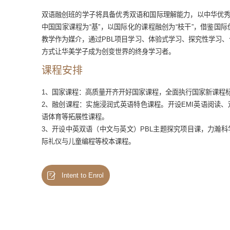
双语融创班的学子将具备优秀双语和国际理解能力，以中华优秀
中国国家课程为“基”，以国际化的课程融创为“枝干”，借鉴国
教学作为媒介，通过PBL项目学习、体验式学习、探究性学习
方式让华美学子成为创变世界的终身学习者。
课程安排
1、国家课程：高质量开齐开好国家课程，全面执行国家新课程
2、融创课程：实施浸润式英语特色课程。开设EMI英语阅读
语体育等拓展性课程。
3、开设中英双语（中文与英文）PBL主题探究项目课，力瀚
际礼仪与儿童编程等校本课程。
Intent to Enrol