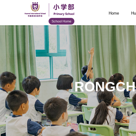
Home
Hu
School Home
RONGCH