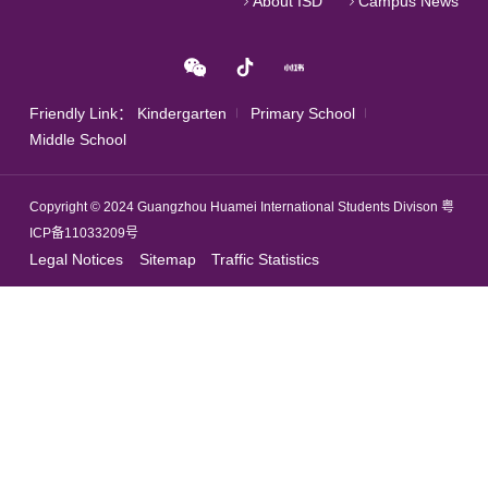
About ISD
Campus News
Friendly Link：
Kindergarten
Primary School
Middle School
Copyright © 2024 Guangzhou Huamei International Students Divison
粤
ICP备11033209号
Legal Notices
Sitemap
Traffic Statistics