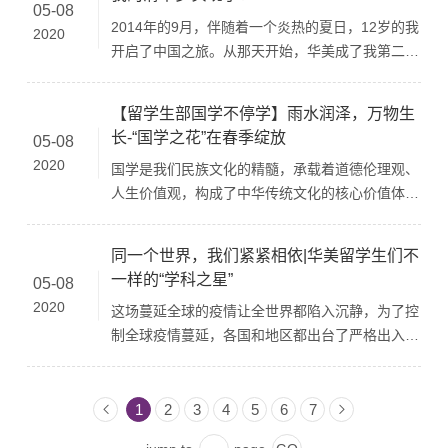
fresh air. On the occasion of the Mid-Autumn
05-08
最
2014年的9月，伴随着一个炎热的夏日，12岁的我
Festival, although teachers and students of the
2020
这
开启了中国之旅。从那天开始，华美成了我第二个
Huamei ISD department are living in different
主
家。 在那里，我遇到了我们的汉语老师，我们都
parts of the world now, it cannot stop the ISD
梁
唤她“陈老师”。她微笑着迎接我们。每天我们的任
family from wanting to reunite.为了让学生们更多
【留学生部国学不停学】雨水润泽，万物生
但
务都离不开抄写几百个汉字。除了语言的学习，我
地了解中华民族传统节日的文化内涵，我们举办了
长-“国学之花”在春季绽放
05-08
更
们还注重中国文化的学习。从入学第一周开始，陈
“花好月圆”中秋节线上主题活动。In order to let
演
2020
国学是我们民族文化的精髓，承载着道德伦理观、
老师就在我们心里播下了清华梦的种子。为了让我
students learn more about the cultural
人
人生价值观，构成了中华传统文化的核心价值体
们的学习更有趣，并且增加师生间的互动, 陈老师
connotation of the traditional Chinese festivals,
角
系，是中华文化最深厚的根基，是数千年来先人留
不但教会我们很多中国歌曲,而且还带我们去许多
we held an online theme event called “Blooming
力
给我们最宝贵的历史文化遗产。 国学经典的诵读
现存在广州具有历史意义的地方，如“陈家祠”和“广
Flower and Full Moon” to celebrate Mid-
同一个世界，我们紧紧相依|华美留学生们不
不仅能培养中小学生的读书兴趣，提升语文能力，
州博物馆”。不得不说的是，内向的我，还在陈老
Autumn Festival.中秋节是中国的传统节日，它代
一样的“学科之星”
05-08
表
而且会感受到祖国语言的无穷魅力，传统文化的博
师的鼓励之下，勇敢地踏出了第一步，参加各种活
表着团圆、吉祥。高中部的同学分别介绍了中秋节
2020
这场蔓延全球的疫情让全世界都陷入沉静，为了控
大精深。比如古代童蒙读物最有代表性的《三字
动，如到凤凰社区去参加歌曲比赛，圣诞晚会的表
的起源、故事、习俗和美食，让我们一起跟随他们
队
制全球疫情蔓延，各国和地区都出台了严格出入境
经》，其内容非常丰富，涵盖了历史、地理、天
演以及印尼交流团上的表演等。 时间飞逝，我如
的脚步开启中秋文化线上学习之旅吧！ As an
政策，华美留学生部的外籍学生们虽然身处世界各
文、传统医学、常识、艺术等方面，短小精悍、朗
愿通过了HSK5级考试，为了更好地学习中文，我
important traditional festival, the Mid-Autumn
地，但大家通过网络，视频、电话等多种手段开展
朗上口，引经据典、家喻户晓，具有独特的思想价
进入了初中，在那里，我遇到了与陈老师教学风格
Festival represents reunion and
起了网络学习与日常联络。“同一个世界”，不管发
1
2
3
4
5
6
7
值和文化魅力。 说到学习国学，在这个特殊的“假
截然不同的周观海老师。那时候的我压力很大，但
auspiciousness in China. During the event, the
生了什么，我们都仅仅相依。在这个地球村中的每
期”当中，我们留学生部的小学生们可是没有偷
是我告诉我自己，不可以轻易放弃，在老师的帮助
senior students introduced the origin, stories,