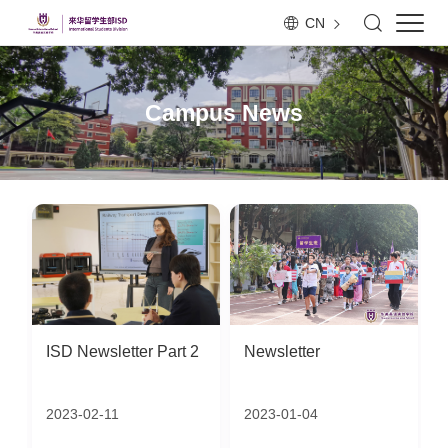
CN
Campus News
ISD Newsletter Part 2
Newsletter
的
2023-02-11
2023-01-04
课