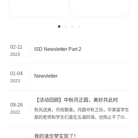
近
科
家。
力
单
铁
群
02-11
ISD Newsletter Part 2
2023
终
01-04
Newsletter
英
2023
重
【活动回顾】中秋月正圆，美好共此时
生
09-26
秋风送爽，丹桂飘香。月圆中秋之际，华美留学生
2022
部的老师和学生们虽在五湖四海，也阻止不了ISD
构
团聚的脚步。The cool breeze and the heady
了
fragrance of laurel blossoms wafted through the
我的清华梦实现了！
经