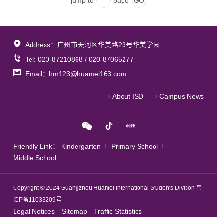
jump to
page
一个人，无论国籍，都是人类共同体的一部分。华
懒，在老师的带领下，孩子们每天坚持抄写和诵读
下，我居然真的把七年级到九年级的所有古诗歌和
customs, and food of the Mid-Autumn Festival.
美学校共有400多名港澳台外籍孩子，分布在亚
经典的古诗词。虽然在家中只有自己独自一人，没
文言文都背了下来！真的非常感谢周老师，从不因
Let’s follow in their footsteps and start the online
洲、欧洲、美洲、非洲等世界四大洲，俨然是一个
有在学校时的“间间教室有书声”，但是这一点也没
为我是一名外籍生放弃我，他 和陈老师一直坚信
learning journey of Mid-Autumn Festival culture!
“教育小联合国”，每一个留学生部的孩子都拥有一
有影响孩子们的学习热情。大家都知道，书写和诵
我会实现我的清华梦！如果允许我用一个在周老师
中秋起源 Origins of the Mid-Autumn Festival关于
Address：广州市天河区华美路23号华美学园
个“世界级朋友圈。 华美留学生部（ISD），每一
读古诗词对于一个土生土长的中国孩子都是一件需
语文课上学过的句子来描述他和所有教过我的老
中秋的起源说法较多，一说古代帝王的祭祀活动，
Tel: 020-87210868 / 020-87065277
个字母都有着特殊的含义：分别代表着创新
要长期的、反复的练习才能做到的事情，更不用说
师,我会说“春蚕到死丝方尽,蜡炬成灰泪始干”。 每
二说中秋节的起源和农业生产有关。让我们和
（Innovation）、成功(Success)、包容
Email：hm123@huamei163.com
对于这些来自世界各地或从小出生于国外的孩子
一朵鲜花在开放之前，都要经历破土的挣扎与含苞
Pingping一起去探索吧！There are many
(Diversity)。我们着重培养孩子从多元的、世界的
了。但就算是这样，我们的孩子们也并没有一丝
的等待。怀抱着清华梦，我时刻告诉自己，每当眼
different historical stories about the origins of the
About ISD
Campus News
角度去思考。线上教学一直是作为留学生部教学辅
“认输”的意思，读一次不行我就读两次，两次不顺
泪快要流出来的时候，可以尝试着倒立，倒立的世
Mid-Autumn Festival. Some say the roots may
助手段，但这次那么长时间的线上教学也算是独特
就三次，在老师和家长的指导、陪伴下，坚持不懈
界会有另外一面。在华美，我谨记自己的清华梦，
be related to the sacrificial activities of ancient
的体验。留学生们并未因为疫情而受到影响，反而
的练习，练习，再练习，从不会到尝试、从尝试到
努力在那里绽放自己的光彩，变得更加自信，皇天
emperors, others say it's about agricultural
更体现了他们的自律与韧性，本期我们通过对各学
练习、从练习到顺畅、从顺畅到熟读，这期间点点
不负有心人，我收到了清华大学的录取通知书！
production in ancient China. Let's explore more
部的每周之星的采访，来看看小小留学生们不一样
滴滴的心酸、委屈、无奈、想放弃等等，我想这些
如果不是因为所有支持我的老师、朋友和父母，我
with Pingping!中秋习俗Customs of the Mid-
Friendly Link：
Kindergarten
Primary School
的风采。他们才是当之无愧的“榜样之星，未来之
只有孩子自己最能体会，但永不气馁的精神直到最
就不会有今天的成就。为此，我心存感激。感谢华
Autumn Festival中国家庭都会举行许多传统的庆
Middle School
星”。 Theoutbreak of COVID-19 has turned the
后都将这份坚持变成了成功时的喜悦和自信！在这
美！
祝中秋节，主要庆祝方式包括吃月饼，吃团圆饭，
whole world into silence. To prevent thespread of
期间，孩子们纷纷将自己诵读的视频、书写的笔记
赏月和点灯笼。除了中国，中国的邻国也会庆祝中
Copyright © 2024 Guangzhou Huamei International Students Divison
粤
the virus, all regions and countries have rolled
分享在班级群里，让所有人都能去感受、聆听、观
秋节，那么在泰国又有什么庆祝方式呢？来自泰国
ICP备11033209号
out policies torestrict international travel. Even
赏孩子们一字一句的认真态度和国学热情。 坚持
的Jew为我们介绍了泰国的中秋习俗。Chinese
Legal Notices
Sitemap
Traffic Statistics
though ISD students are in different partsof the
诵读传统文化中耳熟能详的经典，亲近国学精粹，
families hold many traditional celebrations during