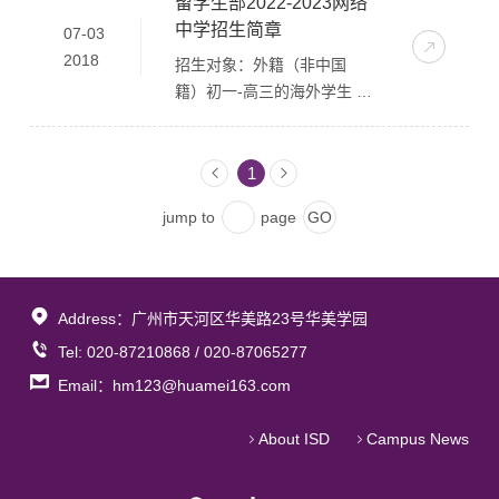
留学生部2022-2023网络
线下上课，所有课程均在线
中学招生简章
07-03
上完成。疫情结束后，针对
2018
招生对象：外籍（非中国
参与线上项目的学员会提供
籍）初一-高三的海外学生 报
交换交流学习的机会，即组
名需提供以下资料： 1. 原就
织学生每年寒暑假来华美学
读学校成绩单或就读证明 2.
校短期游学，线下感受和体
提供学生出生证明原件 3. 学
1
验中国的学习和生活。游学
生及父母护照复印件3份 4.
是会额外收取费用，属于自
jump to
page
推荐信 学费： 50000/学年
愿参与。同时在疫情结束之
报名的学生按学校规定进行
后，线上项目也会与线下项
线上入学测试，符合中国的
目并行。 Q：开班要求，学
法律法规和入学条件方可入
习形式？ A：一个班人数是
Address：广州市天河区华美路23号华美学园
学。品学兼优的可以申请全
20-25人，22课时/周（包含
Tel: 020-87210868 / 020-87065277
额奖学金和部分奖学金。
项目式学习课时）。学习形
Email：hm123@huamei163.com
式是CANVAS平台远程学
习。 Q:招生对象和入学申
About ISD
Campus News
请条件？奖学金申请条件？
A：招生对象是海外的初一-
高三的学生（非中国籍）。