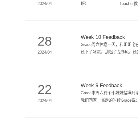
you.谢谢。
班） Teacher教师: EsteeLes
2024/04
red fox. 问： 你看到了什么？答： 
How the world works探究单元
山羊。PPT课件Phonics/ABC/Sigh
Core Course teaching主课程
彩虹Ss - sun 太阳Tt - tige
狮子 Q: What animal do yo
the weather?《天气歌》 I se
具Story故事The little red rid
28
日英语Q: How old are you?
Week 10 Feedback
dressed as the grandma
下雨了A: It's (Blue).它是蓝色。 
Grace周六休息一天，和姐
拼读/字母Aa-EeAa- apple 苹果Bb 
还下了冰雹，刮起了龙卷风，还是
2024/04
song《再见歌》 The banana s
喜欢看书和听故事，能简单复述
them《打开关闭》Toy train《玩
人，对长辈有礼貌，如果在收拾
样？A: I am 3 (years old)
你最喜欢的动物是什么Q: What's 
22
(bag).这是一个包。Count 1-15
Week 9 Feedback
Grace本周六有个小妹妹摆
我们回家，临走的时候Grace
2024/04
贝熊》，能理解故事情节，学到知