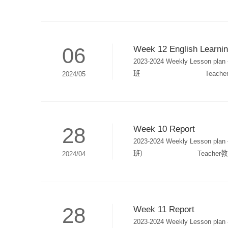
在外游玩，游玩期间对新鲜事物
睡醒后会自己去上厕所，不闹脾
06
Week 12 English Learnin
2023-2024 Weekly Les
班 Teacher教师: Estee L
2024/05
inquiry: Food 探究单元：食物Lin
teaching主课程活动The Zoo L
What animal do you like?
Realia白板、闪卡、教具IB Inquiry Ac
28
Week 10 Report
pear苹果，香蕉，橙子，草莓，芒果，柠檬，
2023-2024 Weekly Le
DIYPPT，手电筒，DIYStory故事The
班） Teacher教师: Estee Le
2024/04
Q: Is the wolf dressed a
Senses探究单元：感官Line of inqu
音字母表Ff-JjFf- fish 鱼Gg - g
My familyUnit 8: Food第2
歌》 The banana song《香蕉之
爷、妈妈和姐姐/妹妹。 Cookie, ba
闭》Toy train《玩具列车》Daily 
this? A: It’s my grandp
28
(years old).答：我3岁了。 A: 
Week 11 Report
IWB, Flashcards, Realia
A: My favourite animal
2023-2024 Weekly Less
Goats Gruff《粗暴的比利山羊》Baby