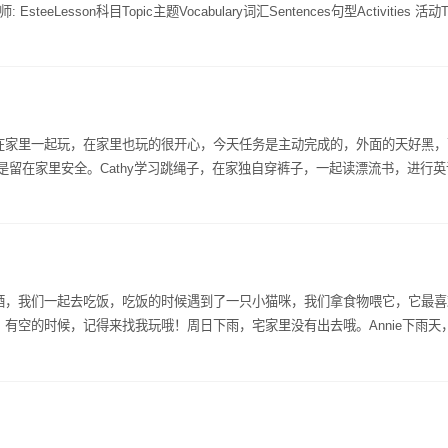
son科目Topic主题Vocabulary词汇Sentences句型Activities 活动Theme
我看到一只红狐狸。Q: How many goats are there?A: There are 3 goa
：世界是如何运作的Line of inquiry: The function of food探究线索：食物的功能
t words自然拼读/字母/高频词Phonics/alphabet 自然拼读/字母Cc - cloud云Dd - 
活动The Zoo L1-3动物园第1-3课时 monkey, panda, snake, bear, tiger 
r老虎 IWB, Flashcards白板，闪卡Songs歌曲Goodbye song《再见歌》 The ban
u like? 问： 你喜欢什么动物？A: I like a monkey.答：我喜欢猴子。IWB, Flash
e something blue《我看到蓝色的东西》Open shut them《打开关闭》Toy train《
ing hood.《小红帽》 Grandma, wolf, red riding hood, woods. 外婆，狼，小红帽，
你多大了？ Q:How’s the weather?天气怎么样？A: I am 3 (years old). 
?问：狼打扮成外婆的样子了吗？PPT课件Phonics/ABC/Sight words自然拼读/字母/高频词
Q: What's this?这是什么？A: It's a (bag).这是一个包。Count 1-15从1数到15
姐宅在家里一起玩，在家里也玩的很开心，今天任务是主动完成的，外面的天好黑
- ball 球Cc - cat 猫Dd - dog 狗Ee- elephant 大象IWB, Flashcards白板，
留在家里安全。Cathy学习跳绳子，在家独自穿裤子，一起读漂流书，进行英语
ong《香蕉之歌》How’s the weather?《天气歌》 I see something blue《我
梳理的内容，会提出问题，对棋类游戏感兴趣，能与哥哥友好相处，并一起研
具列车》Daily English每日英语Q: How old are you?你多大了？ Q:How’s
玩具的时候动作可以再快一点就更好了。
. 我3岁了 A: It is rainy.下雨了A: It's (Blue).它是蓝色。 Q: what’s y
this?这是什么？ A: My favourite animal is a monkey.我最喜欢的
从1数到15.Thank you.谢谢。
满月酒，我们一起去吃饭，吃饭的时候遇到了一只小猫咪，我们拿食物喂它，它最
说：有空的时候，记得来找我玩哦！周日下雨，宅家里没有出去哦。Annie下雨
识。 Chester子锐这周表现很棒，自学地帮妈妈拖地，很认真，值得表扬。