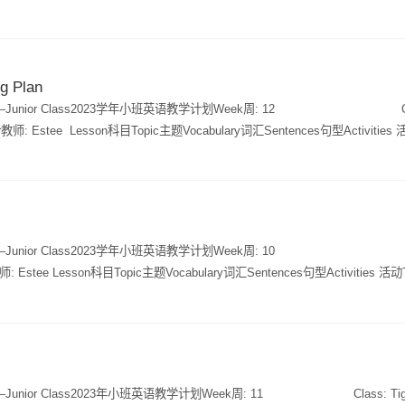
感兴趣，能够逐渐学会处理自己的小情绪，入睡习惯很好，能在睡觉时间到了
气，继续加油。
g Plan
son plan –Junior Class2023学年小班英语教学计划Week周: 12 Cla
esson科目Topic主题Vocabulary词汇Sentences句型Activities 活动
e of inquiry: The function of food探究线索：食物的多样性The Zoo L4-6 动物
4-6动物园第4-6课时 monkey, panda, snake, bear, tiger and lion猴
 A: I like monkeys. I don’t like pandas.问：你喜欢什么动物？答：我喜欢小猴。我
tivityIB探究活动Introducing fruit进口水果Apples, bananas, oranges, strawb
梨I like apples, I don’t like bananas我喜欢苹果，我不喜欢香蕉。PPT,
sson plan –Junior Class2023学年小班英语教学计划Week周: 10 Cl
 little red riding hood.《小红帽》 Grandma, wolf, red riding hoo
sson科目Topic主题Vocabulary词汇Sentences句型Activities 活动Theme
s the grandma?问：狼会打扮成外婆吗？PPTPhonics/ABC/Sight words自然拼读/字母/
iry: What senses are什么是感官FF1 Unit 2 & 8 review第2单元 Core Cours
orilla猩猩Hh - hat帽子Ii - Igloo雪屋Jj - juice果汁IWB, Flashcards白板 闪卡S
单元：我的家庭第8单元：食物 Brother, dad, grandma, grandpa, mom and s
歌》How’s the weather?《天气歌》 I see something blue《我看到蓝色的东西
nana, sandwich, orange, tomato, and water.饼干、香蕉、三明治、桔
English每日英语Q: How old are you? 问：你几岁了？ Q:How’s the weath
a. 问： 这是谁？答： 是我爷爷。 Q: How many are there?A:There are 3 coo
It is rainy.答：小雨天。Q: what’s your favourite 问：你最喜欢什么动物？Q: W
白板、闪卡、教具Story故事Baby bear, baby bear, what do you see?《小熊，小
 is a monkey答：我喜欢的动物是猴子。A: It's a (bag).答：它是一个包包。Coun
on plan –Junior Class2023年小班英语教学计划Week周: 11 Class: T
, bear, brown.婴儿，熊，棕色Bridge, goats, troll.桥，山羊，巨魔 Q: What 