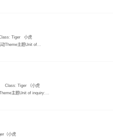
后自己爬上小床并自主入睡，
ss: Tiger 小虎
Theme主题Unit of
园第4-6课时Core Course
子、熊猫、蛇、熊、老虎、狮子 Q:
不喜欢熊猫。IWB, Flashcards,
erries, mango, lemons,
 Flashcards,
ass: Tiger （小虎
d, woods. 外婆，狼，小红帽，树林。
主题Unit of inquiry:
高频词Phonics/alphabet 语
e teaching主课程活动Unit 2:
ongs歌曲Goodbye song 《再见
ister.哥哥/弟弟、爸爸、奶奶、爷
》Open shut them《打开关
子、番茄和水。 Q: Who’s
er?问：今天天气怎样？A: I am 3
kies.问： 有多少？答：有3个饼干。
hat's this?问：这是什么?
熊，你看到了什么？》The Billy
t 1-15 从1数到15Thank
iger（小虎
do you see?A: I see a