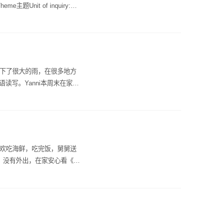
主题Unit of inquiry:
ts. Q： 有多少只山羊？A： 有3只
The Zoo L1-3动物园第1-3课时
donut甜甜圈 Rr - rainbow
and lion猴子、熊猫、蛇、熊、老虎和
ana song《香蕉之歌》How’s
cards, Realia白板、闪卡、教
玩具列车》Daily English每
树林。 Q: Is the wolf
我3岁了 A: It is rainy.
Phonics/alphabet 自然
.Thank you.谢谢。
，下了很大的雨，在很多地方
闪卡Songs歌曲Goodbye
读写。Yanni本周末在家，
看到蓝色的东西》Open shut
究积木的新玩法。懂得关心家
 the weather?天气怎么
our favourite animal？
动物是猴子。A: It's a
喜欢吃海鲜，吃完饭，舅舅送
天，没有外出，在家安心看《贝