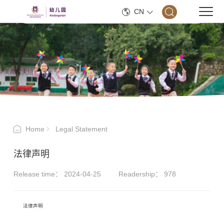
CN
Home
Legal Statement
法律声明
Release time： 2024-04-25
Readership：
978
法律声明