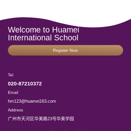
Welcome to Huamei
International School
Register Now
Tel
020-87210372
Email
hm123@huamei163.com
Address
广州市天河区华美路23号华美学园