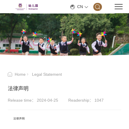
CN
Home
Legal Statement
法律声明
Release time： 2024-04-25
Readership：
1047
法律声明