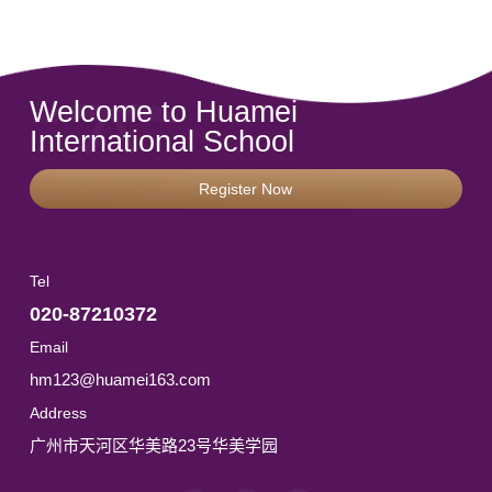
Welcome to Huamei
International School
Register Now
Tel
020-87210372
Email
hm123@huamei163.com
Address
广州市天河区华美路23号华美学园